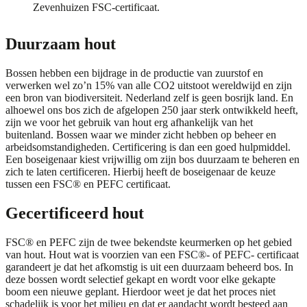
Zevenhuizen FSC-certificaat.
Duurzaam hout
Bossen hebben een bijdrage in de productie van zuurstof en
verwerken wel zo’n 15% van alle CO2 uitstoot wereldwijd en zijn
een bron van biodiversiteit. Nederland zelf is geen bosrijk land. En
alhoewel ons bos zich de afgelopen 250 jaar sterk ontwikkeld heeft,
zijn we voor het gebruik van hout erg afhankelijk van het
buitenland. Bossen waar we minder zicht hebben op beheer en
arbeidsomstandigheden. Certificering is dan een goed hulpmiddel.
Een boseigenaar kiest vrijwillig om zijn bos duurzaam te beheren en
zich te laten certificeren. Hierbij heeft de boseigenaar de keuze
tussen een FSC® en PEFC certificaat.
Gecertificeerd hout
FSC® en PEFC zijn de twee bekendste keurmerken op het gebied
van hout. Hout wat is voorzien van een FSC®- of PEFC- certificaat
garandeert je dat het afkomstig is uit een duurzaam beheerd bos. In
deze bossen wordt selectief gekapt en wordt voor elke gekapte
boom een nieuwe geplant. Hierdoor weet je dat het proces niet
schadelijk is voor het milieu en dat er aandacht wordt besteed aan