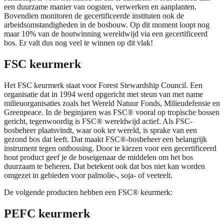
een duurzame manier van oogsten, verwerken en aanplanten.
Bovendien monitoren de gecertificeerde instituten ook de
arbeidsomstandigheden in de bosbouw. Op dit moment loopt nog
maar 10% van de houtwinning wereldwijd via een gecertificeerd
bos. Er valt dus nog veel te winnen op dit vlak!
FSC keurmerk
Het FSC keurmerk staat voor Forest Stewardship Council. Een
organisatie dat in 1994 werd opgericht met steun van met name
milieuorganisaties zoals het Wereld Natuur Fonds, Milieudefensie en
Greenpeace. In de beginjaren was FSC® vooral op tropische bossen
gericht, tegenwoordig is FSC® wereldwijd actief. Als FSC-
bosbeheer plaatsvindt, waar ook ter wereld, is sprake van een
gezond bos dat leeft. Dat maakt FSC®-bosbeheer een belangrijk
instrument tegen ontbossing. Door te kiezen voor een gecertificeerd
hout product geef je de boseigenaar de middelen om het bos
duurzaam te beheren. Dat betekent ook dat bos niet kan worden
omgezet in gebieden voor palmolie-, soja- of veeteelt.
De volgende producten hebben een FSC® keurmerk:
PEFC keurmerk