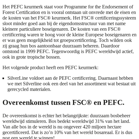
Het PEFC keurmerk staat voor Programme for the Endorsement of
Forest Certification en is vooral ontstaan uit onvrede met de eisen en
de kosten van het FSC® keurmerk. Het FSC® certificeringssysteem
sloot minder goed aan bij de eigendomsstructuur van met name
kleinere particuliere boseigenaren. De kosten van een FSC®
certificering waren te hoog voor de kleine Europese boseigenaren en
er was geen mogelijkheid tot groepscertificering. Toch wilden ook
zij graag hun bos aantoonbaar duurzaam beheren. Daardoor
ontstond in 1999 PEFC. Tegenwoordig is PEFC wereldwijd actief,
ook in grote tropische bossen.
Het volgende product heeft een PEFC keurmerk:
SilverLine
voldoet aan de PEFC certificering. Daarnaast hebben
we met Silverline ook een deel van het assortiment wat bestaat uit
gerecycled materialen.
Overeenkomst tussen FSC® en PEFC.
De overeenkomst is echter het belangrijkste: duurzaam bosbeheer
wereldwijd stimuleren. Bos bedekt wereldwijd 31% van het land.
Van alle bos in de wereld is nu ongeveer 420 miljoen hectare
gecertificeerd. Dat is zo’n 10% van het wereld bosareaal. Er is dus
nog een wereld te winnen!